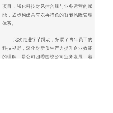
项目，强化科技对风控合规与业务运营的赋
能，逐步构建具有农再特色的智能风险管理
体系。
此次走进字节跳动，拓展了青年员工的
科技视野，深化对新质生产力提升企业效能
的理解，是公司团委围绕公司业务发展、着
力提升青年员工综合素质、促进青年员工紧
跟科技发展趋势的重要实践。
上一篇：
中国农再团委举办学习贯彻党的二十届四中全会精神首期思享会
下一篇：
中国农再团委举办第二期学习贯彻党的二十届四中 全会精神思享会暨青年廉洁教育培训